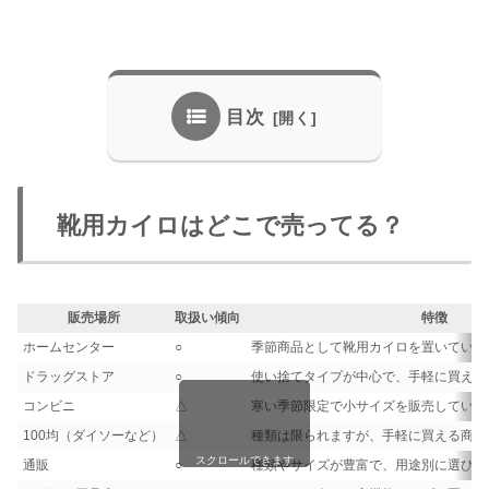
目次
靴用カイロはどこで売ってる？
販売場所
取扱い傾向
特徴
ホームセンター
○
季節商品として靴用カイロを置いている
ドラッグストア
○
使い捨てタイプが中心で、手軽に買えま
コンビニ
△
寒い季節限定で小サイズを販売している
100均（ダイソーなど）
△
種類は限られますが、手軽に買える商品
スクロールできます
通販
○
種類やサイズが豊富で、用途別に選びや