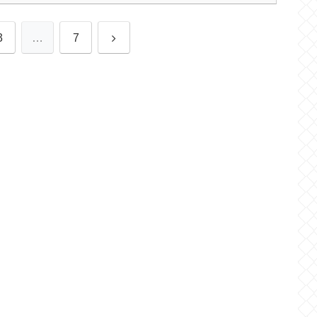
次
3
…
7
へ