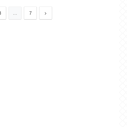
次
3
…
7
へ