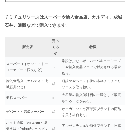
チミチュリソースはスーパーや輸入食品店、カルディ、成城
石井、通販などで購入できます。
売っ
販売店
てる
特徴
か
常設は少ないが、バーベキューシーズ
スーパー（イオン・イトー
△
ンや輸入食品フェアで販売される場合
ヨーカドー・西友など）
あり。
輸入食品店（カルディ・成
瓶詰めやペースト状の本格チミチュリ
◎
城石井など）
ソースを取り扱い。
大容量の輸入調味料の一環として販売
業務スーパー
○
されることがある。
オーガニックや高品質ブランドの商品
デパート・高級スーパー
◎
を扱う場合あり。
ネット通販（Amazon・楽
アルゼンチン産や海外ブランド、日本
天市場・Yahoo!ショッピン
◎