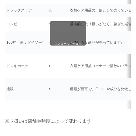
ドラッグストア
△
衣類ケア用品の一部として売っているこ
コンビニ
×
基本的に取り扱いがなく、急ぎの場合は
100均（例：ダイソー）
△
いろいろな商品が売っていますが、しわ
スクロールできます
ドンキホーテ
○
衣類ケア用品コーナーで複数のブランド
通販
○
種類が豊富で、口コミや成分を比較しな
※取扱いは店舗や時期によって変わります