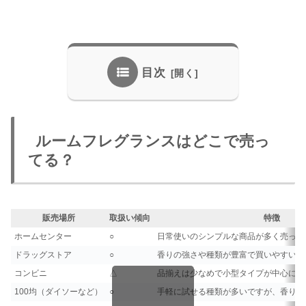
目次
ルームフレグランスはどこで売っ
てる？
販売場所
取扱い傾向
特徴
ホームセンター
○
日常使いのシンプルな商品が多く売って
ドラッグストア
○
香りの強さや種類が豊富で買いやすいで
コンビニ
△
品揃えは少なめで小型タイプが中心に売
100均（ダイソーなど）
○
手軽に試せる種類が多いですが、香りの