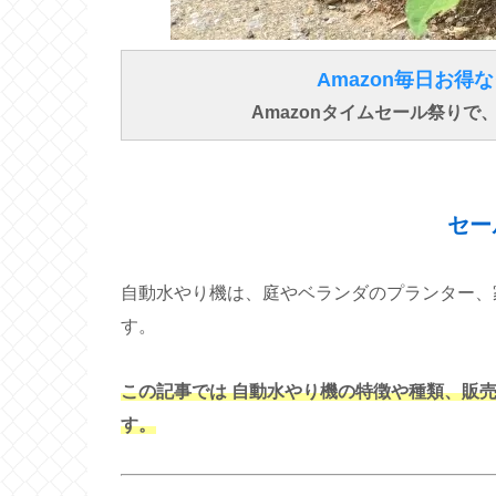
Amazon毎日お
Amazonタイムセール祭り
セー
自動水やり機は、庭やベランダのプランター、
す。
この記事では 自動水やり機の特徴や種類、販
す。