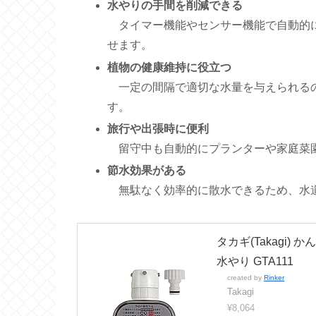
水やりの手間を削減できる
タイマー機能やセンサー機能で自動的に
せます。
植物の健康維持に役立つ
一定の間隔で適切な水量を与えられるの
す。
旅行や出張時に便利
留守中も自動的にプランターや家庭菜園
節水効果がある
無駄なく効率的に散水できるため、水
タカギ(Takagi
水やり GTA111
created by
Rinker
Takagi
¥8,064