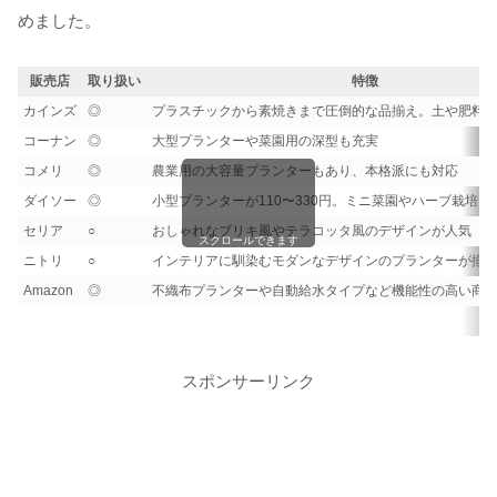
めました。
販売店
取り扱い
特徴
カインズ
◎
プラスチックから素焼きまで圧倒的な品揃え。土や肥料
コーナン
◎
大型プランターや菜園用の深型も充実
コメリ
◎
農業用の大容量プランターもあり、本格派にも対応
ダイソー
◎
小型プランターが110〜330円。ミニ菜園やハーブ栽培に
セリア
○
おしゃれなブリキ風やテラコッタ風のデザインが人気
スクロールできます
ニトリ
○
インテリアに馴染むモダンなデザインのプランターが揃
Amazon
◎
不織布プランターや自動給水タイプなど機能性の高い商
スポンサーリンク