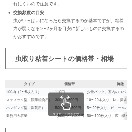
れにくいので注意です。
交換頻度の目安
虫がいっぱいになったら交換するのが基本ですが、粘着
力が弱くなる1〜2ヶ月を目安に新しいものに交換するの
がおすすめです。
虫取り粘着シートの価格帯・相場
タイプ
価格帯
特徴
100均（2〜5枚入り）
110円
少量パック。室内のコバエ
スティック型（観葉植物用）
300円〜600円
10〜20本入り。鉢に挿すだ
ハンギング型（園芸用）
500円〜1,500円
5〜20枚入り。ビニールハ
スクロールできます
業務用大容量
1,500円〜4,000円
50〜100枚入り。広い畑や