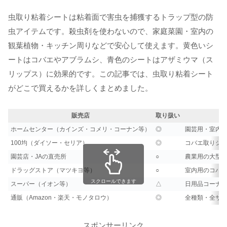
虫取り粘着シートは粘着面で害虫を捕獲するトラップ型の防
虫アイテムです。殺虫剤を使わないので、家庭菜園・室内の
観葉植物・キッチン周りなどで安心して使えます。黄色いシ
ートはコバエやアブラムシ、青色のシートはアザミウマ（ス
リップス）に効果的です。この記事では、虫取り粘着シート
がどこで買えるかを詳しくまとめました。
販売店
取り扱い
ホームセンター（カインズ・コメリ・コーナン等）
◎
園芸用・室内
100均（ダイソー・セリア）
◎
コバエ取りシー
園芸店・JAの直売所
○
農業用の大型
ドラッグストア（マツキヨ等）
○
室内用のコバ
スクロールできます
スーパー（イオン等）
△
日用品コーナ
通販（Amazon・楽天・モノタロウ）
◎
全種類・全サ
スポンサーリンク