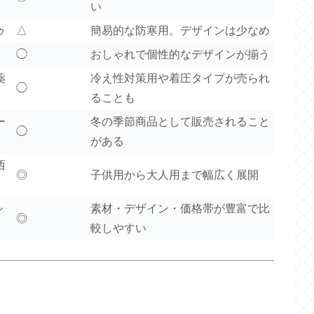
い
ゥ
△
簡易的な防寒用。デザインは少なめ
◯
おしゃれで個性的なデザインが揃う
薬
冷え性対策用や着圧タイプが売られ
◯
ることも
ー
冬の季節商品として販売されること
◯
がある
西
◎
子供用から大人用まで幅広く展開
シ
素材・デザイン・価格帯が豊富で比
◎
較しやすい