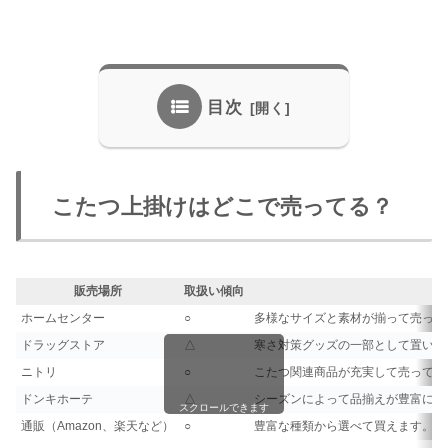
目次
こたつ上掛けはどこで売ってる？
販売場所
取扱い傾向
ホームセンター
○
多様なサイズと素材が揃って売って
ドラッグストア
△
寒さ対策グッズの一部として置いて
ニトリ
○
こたつ関連商品が充実して売ってい
ドンキホーテ
△
シーズンによって品揃えが豊富に売
スクロールできます
通販（Amazon、楽天など）
○
豊富な種類から選べて買えます。詳