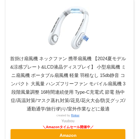
首掛け扇風機 ネックファン 携帯扇風機 【2024夏モデル
&涼感プレート&LCD液晶ディスプレイ】 小型扇風機 ミ
ニ扇風機 ポータブル扇風機 軽量 羽根なし 15db静音 コ
ンパクト 大風量 ハンズフリーファン モバイル扇風機 3
段階風量調整 16時間連続使用 Type-C充電式 節電 熱中
症/高温対策/マスク蒸れ対策/花見/花火大会/防災グッズ/
通勤通学/旅行/釣り/室外作業などに最適
created by
Rinker
Yuubou
Amazon