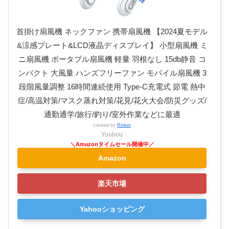
首掛け扇風機 ネックファン 携帯扇風機 【2024夏モデル
&涼感プレート&LCD液晶ディスプレイ】 小型扇風機 ミ
ニ扇風機 ポータブル扇風機 軽量 羽根なし 15db静音 コ
ンパクト 大風量 ハンズフリーファン モバイル扇風機 3
段階風量調整 16時間連続使用 Type-C充電式 節電 熱中
症/高温対策/マスク蒸れ対策/花見/花火大会/防災グッズ/
通勤通学/旅行/釣り/室外作業などに最適
created by
Rinker
Yuubou
Amazon
楽天市場
Yahooショッピング