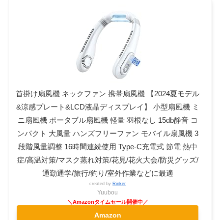
首掛け扇風機 ネックファン 携帯扇風機 【2024夏モデル
&涼感プレート&LCD液晶ディスプレイ】 小型扇風機 ミ
ニ扇風機 ポータブル扇風機 軽量 羽根なし 15db静音 コ
ンパクト 大風量 ハンズフリーファン モバイル扇風機 3
段階風量調整 16時間連続使用 Type-C充電式 節電 熱中
症/高温対策/マスク蒸れ対策/花見/花火大会/防災グッズ/
通勤通学/旅行/釣り/室外作業などに最適
created by
Rinker
Yuubou
Amazon