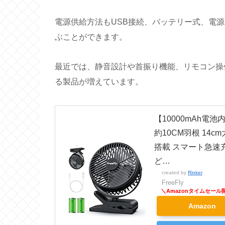
電源供給方法もUSB接続、バッテリー式、電
ぶことができます。
最近では、静音設計や首振り機能、リモコン操
る製品が増えています。
【10000mAh電池
約10CM羽根 14c
搭載 スマート急速
ど…
created by
Rinker
FreeFly
Amazon