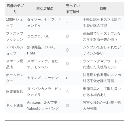
店舗カテゴ
売ってい
主な店舗名
特徴
リ
る可能性
100円ショ
ダイソー、セリア、キ
手軽に試せるスマホ対応
○
ップ
ャンドゥ
手袋が購入可能
ファストフ
高品質でリーズナブルな
ユニクロ、GU
◎
ァッション
スマホ対応手袋が揃う
アパレルシ
無印良品、ZARA、
シンプルでおしゃれなデ
◎
ョップ
H&M
ザインが多い
スポーツ用
スポーツデポ、ゼビ
ランニングやアウトドア
◎
品店
オ、モンベル
に適した高機能モデル
ホームセン
防寒用や作業用のスマホ
カインズ、コーナン
○
ター
対応手袋が購入可能
ヨドバシカメラ、ビッ
季節商品として取り扱い
家電量販店
△
クカメラ
がある場合あり
Amazon、楽天市場、
豊富な種類から比較・購
ネット通販
◎
Yahoo!ショッピング
入が可能