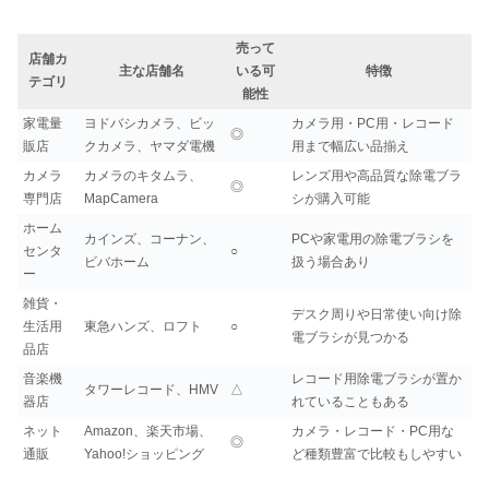
売って
店舗カ
主な店舗名
いる可
特徴
テゴリ
能性
家電量
ヨドバシカメラ、ビッ
カメラ用・PC用・レコード
◎
販店
クカメラ、ヤマダ電機
用まで幅広い品揃え
カメラ
カメラのキタムラ、
レンズ用や高品質な除電ブラ
◎
専門店
MapCamera
シが購入可能
ホーム
カインズ、コーナン、
PCや家電用の除電ブラシを
センタ
○
ビバホーム
扱う場合あり
ー
雑貨・
デスク周りや日常使い向け除
生活用
東急ハンズ、ロフト
○
電ブラシが見つかる
品店
音楽機
レコード用除電ブラシが置か
タワーレコード、HMV
△
器店
れていることもある
ネット
Amazon、楽天市場、
カメラ・レコード・PC用な
◎
通販
Yahoo!ショッピング
ど種類豊富で比較もしやすい