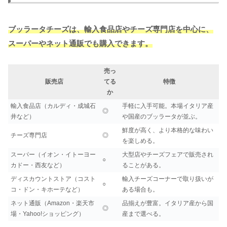
ブッラータチーズは、輸入食品店やチーズ専門店を中心に、
スーパーやネット通販でも購入できます。
売っ
販売店
てる
特徴
か
輸入食品店（カルディ・成城石
手軽に入手可能。本場イタリア産
◎
井など）
や国産のブッラータが並ぶ。
鮮度が高く、より本格的な味わい
チーズ専門店
◎
を楽しめる。
スーパー（イオン・イトーヨー
大型店やチーズフェアで販売され
○
カドー・西友など）
ることがある。
ディスカウントストア（コスト
輸入チーズコーナーで取り扱いが
○
コ・ドン・キホーテなど）
ある場合も。
ネット通販（Amazon・楽天市
品揃えが豊富。イタリア産から国
◎
場・Yahoo!ショッピング）
産まで選べる。