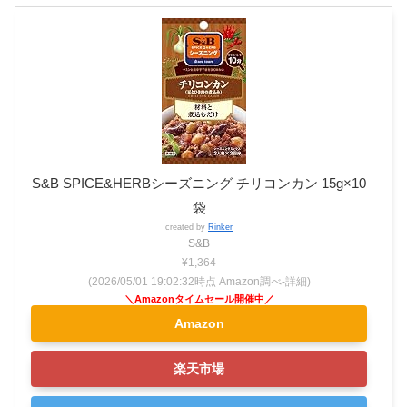
S&B SPICE&HERBシーズニング チリコンカン 15g×10
袋
created by
Rinker
S&B
¥1,364
(2026/05/01 19:02:32時点 Amazon調べ-
詳細)
Amazon
楽天市場