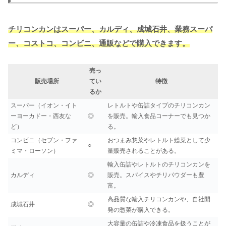
チリコンカンはスーパー、カルディ、成城石井、業務スーパ
ー、コストコ、コンビニ、通販などで購入できます。
売っ
販売場所
てい
特徴
るか
スーパー（イオン・イト
レトルトや缶詰タイプのチリコンカン
ーヨーカドー・西友な
◎
を販売。輸入食品コーナーでも見つか
ど）
る。
コンビニ（セブン・ファ
おつまみ惣菜やレトルト総菜として少
○
ミマ・ローソン）
量販売されることがある。
輸入缶詰やレトルトのチリコンカンを
カルディ
◎
販売。スパイスやチリパウダーも豊
富。
高品質な輸入チリコンカンや、自社開
成城石井
◎
発の惣菜が購入できる。
大容量の缶詰や冷凍食品を扱うことが