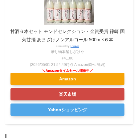
甘酒６本セット モンドセレクション・金賞受賞 篠崎 国
菊甘酒 あまざけノンアルコール 900ml×６本
created by
Rinker
贈り物本舗じざけや
¥4,180
(2026/05/01 21:54:49時点 Amazon調べ-
詳細)
Amazon
楽天市場
Yahooショッピング