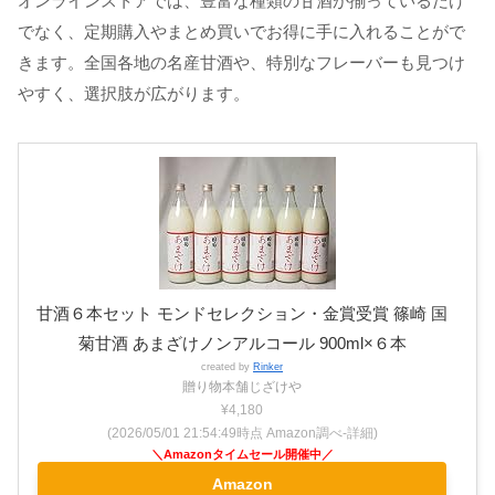
オンラインストアでは、豊富な種類の甘酒が揃っているだけ
でなく、定期購入やまとめ買いでお得に手に入れることがで
きます。全国各地の名産甘酒や、特別なフレーバーも見つけ
やすく、選択肢が広がります。
甘酒６本セット モンドセレクション・金賞受賞 篠崎 国
菊甘酒 あまざけノンアルコール 900ml×６本
created by
Rinker
贈り物本舗じざけや
¥4,180
(2026/05/01 21:54:49時点 Amazon調べ-
詳細)
Amazon