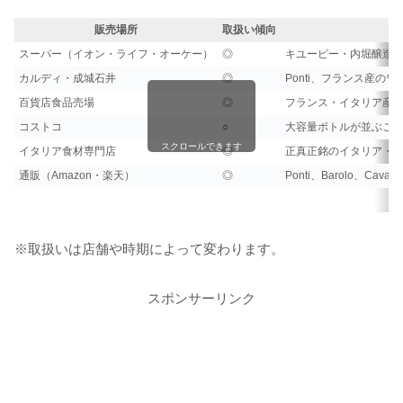
販売場所
取扱い傾向
スーパー（イオン・ライフ・オーケー）
◎
キユーピー・内堀醸造
カルディ・成城石井
◎
Ponti、フランス産の
百貨店食品売場
◎
フランス・イタリア産
コストコ
○
大容量ボトルが並ぶこ
スクロールできます
イタリア食材専門店
◎
正真正銘のイタリア・
通販（Amazon・楽天）
◎
Ponti、Barolo、Ca
※取扱いは店舗や時期によって変わります。
スポンサーリンク