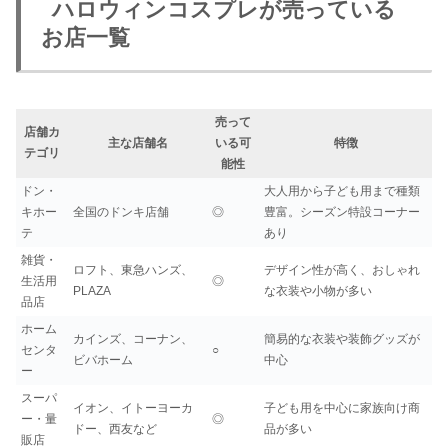
ハロウィンコスプレが売っている
お店一覧
売って
店舗カ
主な店舗名
いる可
特徴
テゴリ
能性
ドン・
大人用から子ども用まで種類
キホー
全国のドンキ店舗
◎
豊富。シーズン特設コーナー
テ
あり
雑貨・
ロフト、東急ハンズ、
デザイン性が高く、おしゃれ
生活用
◎
PLAZA
な衣装や小物が多い
品店
ホーム
カインズ、コーナン、
簡易的な衣装や装飾グッズが
センタ
○
ビバホーム
中心
ー
スーパ
イオン、イトーヨーカ
子ども用を中心に家族向け商
ー・量
◎
ドー、西友など
品が多い
販店