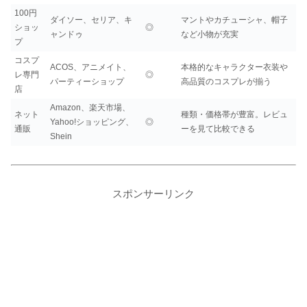
100円
ダイソー、セリア、キ
マントやカチューシャ、帽子
ショッ
◎
ャンドゥ
など小物が充実
プ
コスプ
ACOS、アニメイト、
本格的なキャラクター衣装や
レ専門
◎
パーティーショップ
高品質のコスプレが揃う
店
Amazon、楽天市場、
ネット
種類・価格帯が豊富。レビュ
Yahoo!ショッピング、
◎
通販
ーを見て比較できる
Shein
スポンサーリンク