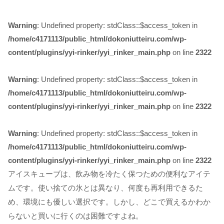
Warning
: Undefined property: stdClass::$access_token in
/home/c4171113/public_html/dokoniutteiru.com/wp-
content/plugins/yyi-rinker/yyi_rinker_main.php
on line
2322
Warning
: Undefined property: stdClass::$access_token in
/home/c4171113/public_html/dokoniutteiru.com/wp-
content/plugins/yyi-rinker/yyi_rinker_main.php
on line
2322
Warning
: Undefined property: stdClass::$access_token in
/home/c4171113/public_html/dokoniutteiru.com/wp-
content/plugins/yyi-rinker/yyi_rinker_main.php
on line
2322
アイスキューブは、飲み物を冷たく保つための便利なアイテ
ムです。使い捨ての氷とは異なり、何度も再利用できるた
め、環境にも優しい選択です。しかし、どこで買えるかわか
らないと買いに行くのは困難ですよね。