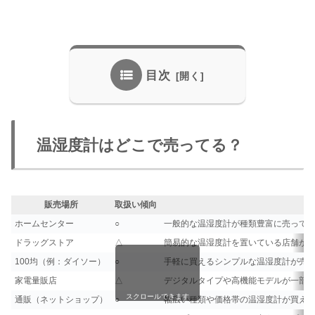
目次
温湿度計はどこで売ってる？
販売場所
取扱い傾向
ホームセンター
○
一般的な温湿度計が種類豊富に売って
ドラッグストア
△
簡易的な温湿度計を置いている店舗が
100均（例：ダイソー）
○
手軽に買えるシンプルな温湿度計が売
家電量販店
△
デジタルタイプや高機能モデルが一部
スクロールできます
通販（ネットショップ）
○
幅広い種類や価格帯の温湿度計が買え