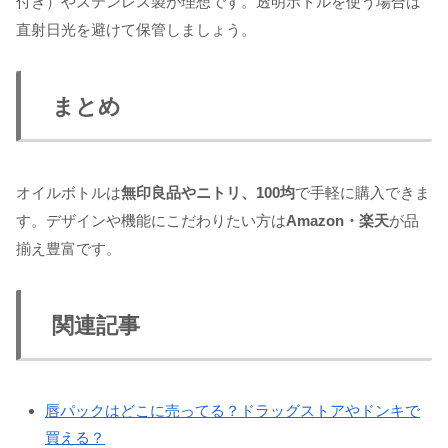
付き）やステンレス製が理想です。透明ボトルを使う場合は
直射日光を避けて保管しましょう。
まとめ
オイルボトルは
無印良品やニトリ、100均
で手軽に購入できま
す。デザインや機能にこだわりたい方は
Amazon・楽天
が品
揃え豊富です。
関連記事
唇パックはどこに売ってる？ドラッグストアやドンキで
買える？