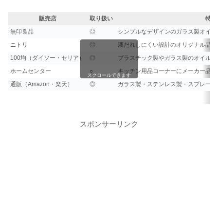
販売店
取り扱い
特徴
無印良品
◎
シンプルなデザインのガラス製オイル
ニトリ
◎
液だれしにくい設計のオリジナル品が
100均（ダイソー・セリア）
◎
プラスチック製やガラス製のオイルボト
ホームセンター
○
キッチン用品コーナーにメーカー品が
スクロールできます
通販（Amazon・楽天）
◎
ガラス製・ステンレス製・スプレータ
スポンサーリンク