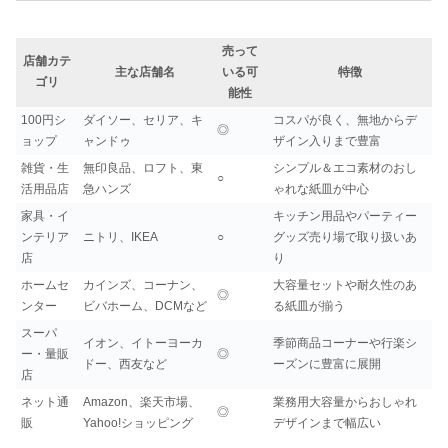
売って
店舗カテ
主な店舗名
いる可
特徴
ゴリ
能性
100円シ
ダイソー、セリア、キ
コスパが良く、無地からデ
◎
ョップ
ャンドゥ
ザイン入りまで豊富
雑貨・生
無印良品、ロフト、東
シンプル＆エコ素材のおし
○
活用品店
急ハンズ
ゃれな紙皿が中心
家具・イ
キッチン用品やパーティー
ンテリア
ニトリ、IKEA
○
グッズ売り場で取り扱いあ
店
り
ホームセ
カインズ、コーナン、
大容量セットや耐久性のあ
◎
ンター
ビバホーム、DCMなど
る紙皿が揃う
スーパ
イオン、イトーヨーカ
季節商品コーナーや行楽シ
ー・量販
◎
ドー、西友など
ーズンに豊富に展開
店
ネット通
Amazon、楽天市場、
業務用大容量からおしゃれ
◎
販
Yahoo!ショッピング
デザインまで幅広い