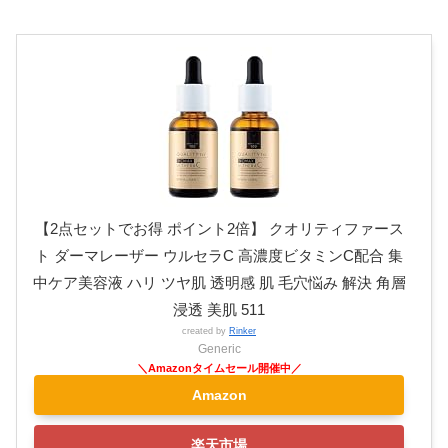
【2点セットでお得 ポイント2倍】 クオリティファース
ト ダーマレーザー ウルセラC 高濃度ビタミンC配合 集
中ケア美容液 ハリ ツヤ肌 透明感 肌 毛穴悩み 解決 角層
浸透 美肌 511
created by
Rinker
Generic
Amazon
楽天市場