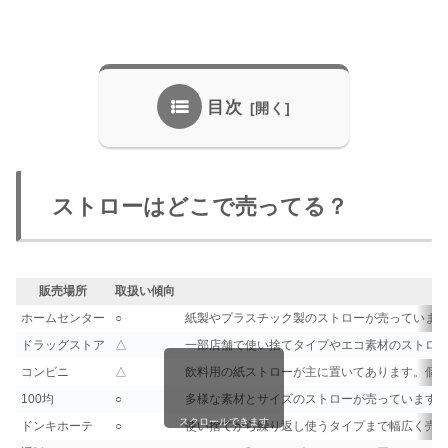
目次
ストローはどこで売ってる？
販売場所
取扱い傾向
ホームセンター
○
紙製やプラスチック製のストローが売っていま
ドラッグストア
△
一部店舗で使い捨てタイプやエコ素材のストロ
コンビニ
△
飲料用の紙ストローが主に置いてあります。個
100均
○
多様な素材とサイズのストローが売っています
スクロールできます
ドンキホーテ
○
使い捨てから繰り返し使うタイプまで幅広く売