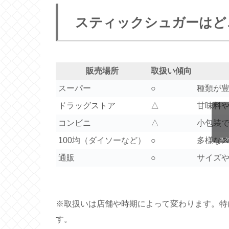
スティックシュガーはど
販売場所
取扱い傾向
スーパー
○
種類が
ドラッグストア
△
甘味料
コンビニ
△
小包装
100均（ダイソーなど）
○
多様な
ス
通販
○
サイズ
※取扱いは店舗や時期によって変わります。特
す。