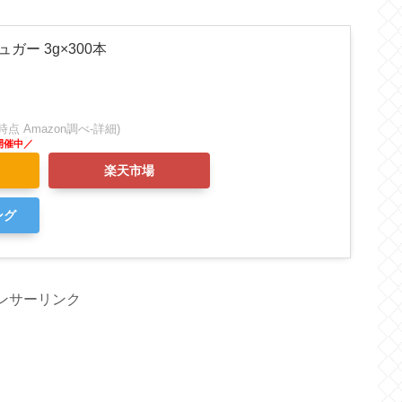
ガー 3g×300本
:42時点 Amazon調べ-
詳細)
楽天市場
ング
ンサーリンク