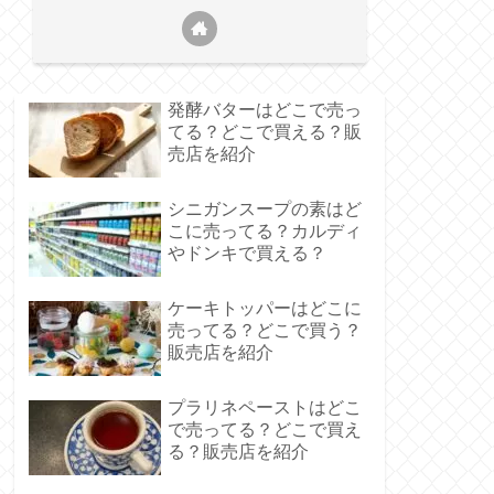
発酵バターはどこで売っ
てる？どこで買える？販
売店を紹介
シニガンスープの素はど
ます。
こに売ってる？カルディ
やドンキで買える？
す。
舗によって異なります。
ケーキトッパーはどこに
売ってる？どこで買う？
す。
販売店を紹介
プラリネペーストはどこ
で売ってる？どこで買え
る？販売店を紹介