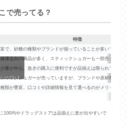
こで売ってる？
特徴
豊富で、砂糖の種類やブランドが揃っていることが多いです。
や健康志向の商品が多く、スティックシュガーも一部売ってい
で少量が中心。急ぎの購入に便利ですが品揃えは限られていま
スティックシュガーが売っていますが、ブランドや原材料は店
クロールできます
や種類が豊富。口コミや詳細情報を見て選べるのがメリットで
に100均やドラッグストアは品揃えに差が出やすいで