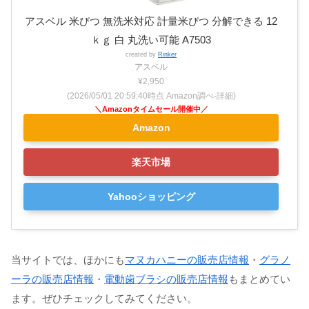
アスベル 米びつ 無洗米対応 計量米びつ 分解できる 12
ｋｇ 白 丸洗い可能 A7503
created by
Rinker
アスベル
¥2,950
(2026/05/01 20:59:40時点 Amazon調べ-
詳細)
Amazon
楽天市場
Yahooショッピング
当サイトでは、ほかにも
マヌカハニーの販売店情報
・
グラノ
ーラの販売店情報
・
電動歯ブラシの販売店情報
もまとめてい
ます。ぜひチェックしてみてください。