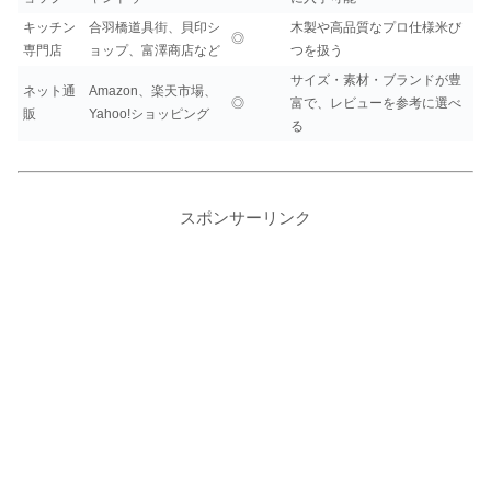
キッチン
合羽橋道具街、貝印シ
木製や高品質なプロ仕様米び
◎
専門店
ョップ、富澤商店など
つを扱う
サイズ・素材・ブランドが豊
ネット通
Amazon、楽天市場、
◎
富で、レビューを参考に選べ
販
Yahoo!ショッピング
る
スポンサーリンク