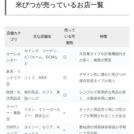
米びつが売っているお店一覧
売って
店舗カテ
主な店舗名
いる可
特徴
ゴリ
能性
カインズ、コーナン、
ホームセ
大容量タイプや計量機能付き
ビバホーム、DCMな
◎
ンター
が多く、種類が豊富
ど
家具・イ
デザイン性に優れた米びつや
ンテリア
ニトリ、IKEA
◎
保存容器タイプが揃う
店
雑貨・生
無印良品、ロフト、東
シンプルで実用的な商品が多
◎
活用品店
急ハンズ
く、少量保存用に便利
スーパ
イオン、イトーヨーカ
キッチン用品売り場に小型タ
ー・量販
○
ドー、西友など
イプが展開されることがある
店
100円シ
ダイソー、セリア、キ
数kg用の簡易保存容器が手軽
○
ョップ
ャンドゥ
に入手可能