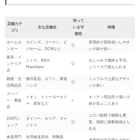
売って
店舗カテ
主な店舗名
いる可
特徴
ゴリ
能性
ホームセ
カインズ、コーナン、ビ
実用的で普段使いしやす
◎
ンター
バホーム、DCMなど
い小鉢が多い
家具・イ
ニトリ、IKEA、
おしゃれで価格も手頃。
ンテリア
◎
Francfranc
シリーズで揃えられる
店
雑貨・生
無印良品、ロフト、東急
シンプルで上質なデザイ
◎
活用品店
ハンズ
ンが多い
スーパ
イオン、イトーヨーカド
キッチン用品売り場に小
ー・量販
○
ー、西友など
鉢が並ぶことあり
店
コスパ抜群で種類も豊
100円シ
ダイソー、セリア、キャ
◎
富。気軽に複数枚揃えら
ョップ
ンドゥ
れる
食器専門
合羽橋道具街、和陶器