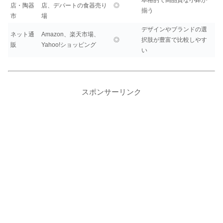
本格的で高品質な小鉢が
店・陶器
店、デパートの食器売り
◎
揃う
市
場
デザインやブランドの選
ネット通
Amazon、楽天市場、
◎
択肢が豊富で比較しやす
販
Yahoo!ショッピング
い
スポンサーリンク