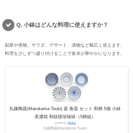
Q. 小鉢はどんな料理に使えますか？
副菜や煮物、サラダ、デザート、漬物など幅広く使えます。
料理を少しずつ盛り付けることで食卓が華やかになります。
丸鎌陶器(Marukama Touki) 器 食器 セット 和柄 5個 小鉢
美濃焼 和紋様珍味鉢（5柄組）
created by
Rinker
丸鎌陶器(Marukama Touki)