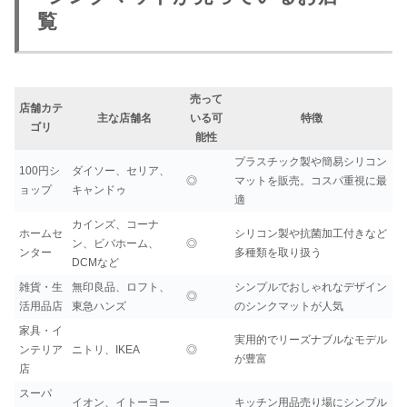
覧
売って
店舗カテ
主な店舗名
いる可
特徴
ゴリ
能性
プラスチック製や簡易シリコン
100円シ
ダイソー、セリア、
◎
マットを販売。コスパ重視に最
ョップ
キャンドゥ
適
カインズ、コーナ
ホームセ
シリコン製や抗菌加工付きなど
ン、ビバホーム、
◎
ンター
多種類を取り扱う
DCMなど
雑貨・生
無印良品、ロフト、
シンプルでおしゃれなデザイン
◎
活用品店
東急ハンズ
のシンクマットが人気
家具・イ
実用的でリーズナブルなモデル
ンテリア
ニトリ、IKEA
◎
が豊富
店
スーパ
イオン、イトーヨー
キッチン用品売り場にシンプル