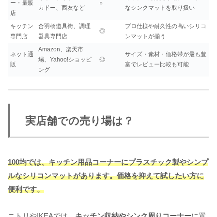
ー・量販
○
カドー、西友など
なシンクマットを取り扱い
店
キッチン
合羽橋道具街、調理
プロ仕様や耐久性の高いシリコ
◎
専門店
器具専門店
ンマットが揃う
Amazon、楽天市
ネット通
サイズ・素材・価格帯が最も豊
場、Yahoo!ショッピ
◎
販
富でレビュー比較も可能
ング
実店舗での売り場は？
100均では、キッチン用品コーナーにプラスチック製やシンプ
ルなシリコンマットがあります。価格を抑えて試したい方に
便利です。
ニトリやIKEAでは、
キッチン収納やシンク周りコーナー
に置