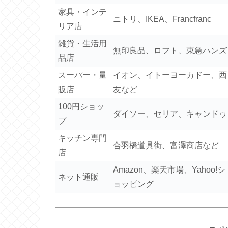
家具・インテ
ニトリ、IKEA、Francfranc
リア店
雑貨・生活用
無印良品、ロフト、東急ハンズ
品店
スーパー・量
イオン、イトーヨーカドー、西
販店
友など
100円ショッ
ダイソー、セリア、キャンドゥ
プ
キッチン専門
合羽橋道具街、富澤商店など
店
Amazon、楽天市場、Yahoo!シ
ネット通販
ョッピング