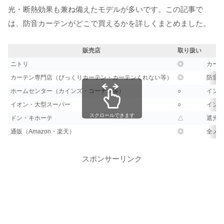
光・断熱効果も兼ね備えたモデルが多いです。この記事で
は、防音カーテンがどこで買えるかを詳しくまとめました。
販売店
取り扱い
ニトリ
◎
カー
カーテン専門店（びっくりカーテン・カーテンくれない等）
◎
防音
ホームセンター（カインズ・コーナン等）
○
イン
イオン・大型スーパー
○
イン
スクロールできます
ドン・キホーテ
△
遮光
通販（Amazon・楽天）
◎
全メ
スポンサーリンク