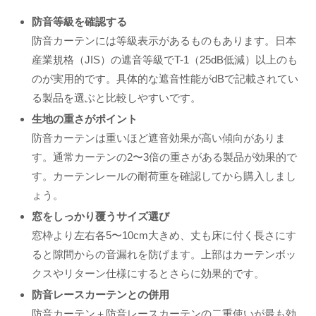
防音等級を確認する
防音カーテンには等級表示があるものもあります。日本
産業規格（JIS）の遮音等級でT-1（25dB低減）以上のも
のが実用的です。具体的な遮音性能がdBで記載されてい
る製品を選ぶと比較しやすいです。
生地の重さがポイント
防音カーテンは重いほど遮音効果が高い傾向がありま
す。通常カーテンの2〜3倍の重さがある製品が効果的で
す。カーテンレールの耐荷重を確認してから購入しまし
ょう。
窓をしっかり覆うサイズ選び
窓枠より左右各5〜10cm大きめ、丈も床に付く長さにす
ると隙間からの音漏れを防げます。上部はカーテンボッ
クスやリターン仕様にするとさらに効果的です。
防音レースカーテンとの併用
防音カーテン＋防音レースカーテンの二重使いが最も効