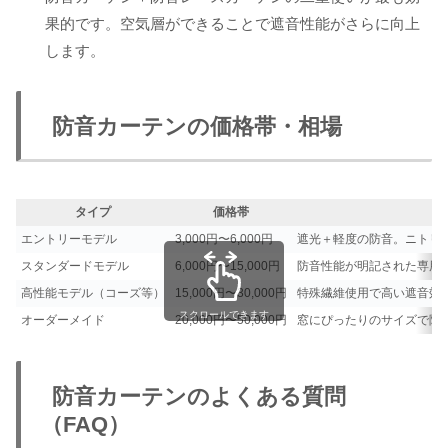
果的です。空気層ができることで遮音性能がさらに向上
します。
防音カーテンの価格帯・相場
タイプ
価格帯
エントリーモデル
3,000円〜6,000円
遮光＋軽度の防音。ニトリ
スタンダードモデル
6,000円〜15,000円
防音性能が明記された専用
高性能モデル（コーズ等）
15,000円〜30,000円
特殊繊維使用で高い遮音効
スクロールできます
オーダーメイド
20,000円〜50,000円
窓にぴったりのサイズで隙
防音カーテンのよくある質問
（FAQ）