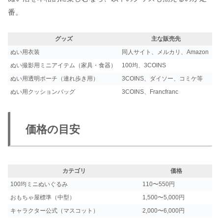
番。
グッズ
主な販売先
ぬい用衣装
同人サイト、メルカリ、Amazon
ぬい撮影用ミニアイテム（家具・食器）
100均、3COINS
ぬい用透明ポーチ（連れ歩き用）
3COINS、ダイソー、コミケ等
ぬい用クッションバッグ
3COINS、Francfranc
価格の目安
カテゴリ
価格
100均ミニぬいぐるみ
110〜550円
おもちゃ屋標準（中型）
1,500〜5,000円
キャラクター公式（マスコット）
2,000〜6,000円