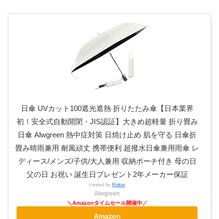
日傘 UVカット100遮光遮熱 折りたたみ傘【日本業界
初！安全式自動開閉・JIS認証】大きめ超軽量 折り畳み
日傘 Alwgreen 熱中症対策 日焼け止め 肌を守る 日傘折
畳み晴雨兼用 耐風頑丈 携帯便利 超撥水日傘兼用雨傘 レ
ディース/メンズ/子供/大人兼用 収納ポーチ付き 母の日
父の日 お祝い 誕生日プレゼント2年メーカー保証
created by
Rinker
Alwgreen
Amazon