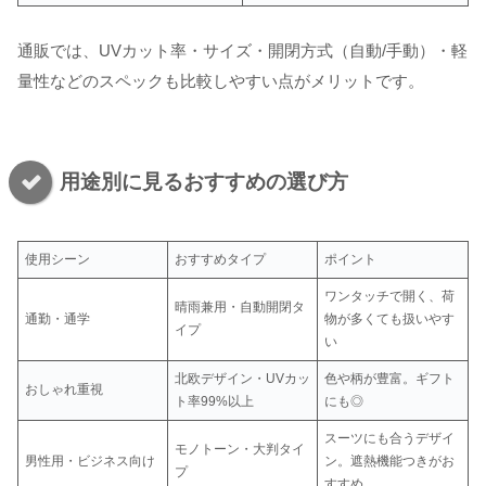
通販では、UVカット率・サイズ・開閉方式（自動/手動）・軽
量性などのスペックも比較しやすい点がメリットです。
用途別に見るおすすめの選び方
使用シーン
おすすめタイプ
ポイント
ワンタッチで開く、荷
晴雨兼用・自動開閉タ
通勤・通学
物が多くても扱いやす
イプ
い
北欧デザイン・UVカッ
色や柄が豊富。ギフト
おしゃれ重視
ト率99%以上
にも◎
スーツにも合うデザイ
モノトーン・大判タイ
男性用・ビジネス向け
ン。遮熱機能つきがお
プ
すすめ