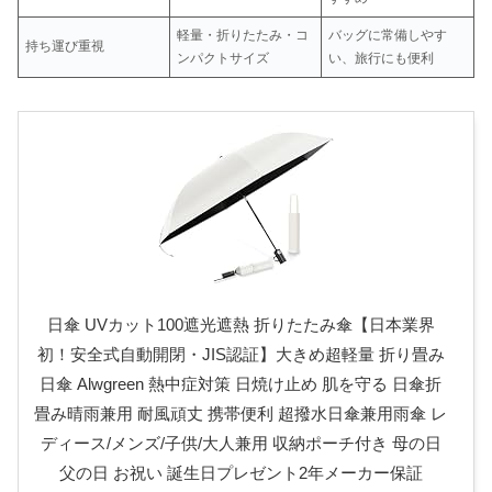
軽量・折りたたみ・コ
バッグに常備しやす
持ち運び重視
ンパクトサイズ
い、旅行にも便利
日傘 UVカット100遮光遮熱 折りたたみ傘【日本業界
初！安全式自動開閉・JIS認証】大きめ超軽量 折り畳み
日傘 Alwgreen 熱中症対策 日焼け止め 肌を守る 日傘折
畳み晴雨兼用 耐風頑丈 携帯便利 超撥水日傘兼用雨傘 レ
ディース/メンズ/子供/大人兼用 収納ポーチ付き 母の日
父の日 お祝い 誕生日プレゼント2年メーカー保証