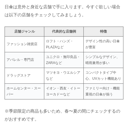
日傘は意外と身近な店舗で手に入ります。今すぐ欲しい場合
は以下の店舗をチェックしてみましょう。
店舗ジャンル
代表的な店舗例
特徴
ロフト・ハンズ・
デザイン性の高い日傘
ファッション雑貨店
PLAZAなど
が豊富
ユニクロ・無印良品・
シンプルなデザイン、
アパレル・専門店
ZARAなど
晴雨兼用が多い
マツキヨ・ウエルシア
コンパクトタイプ中
ドラッグストア
など
心、UVカット機能あり
ホームセンター・スー
イオン・西友・イトー
ファミリー向け・機能
パー
ヨーカドーなど
重視の日傘が揃う
※季節限定の商品も多いため、春〜夏の間にチェックするの
がおすすめです。