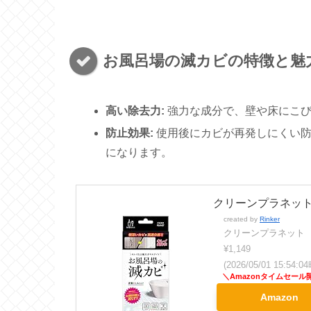
お風呂場の滅カビの特徴と魅
高い除去力:
強力な成分で、壁や床にこび
防止効果:
使用後にカビが再発しにくい防
になります。
クリーンプラネットお
created by
Rinker
クリーンプラネット
¥1,149
(2026/05/01 15:54
Amazon