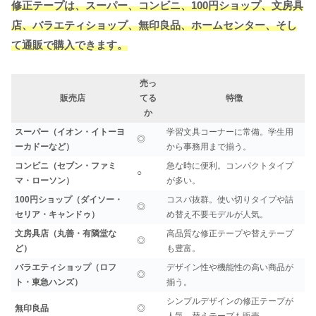
修正テープは、スーパー、コンビニ、100円ショップ、文房具
店、バラエティショップ、無印良品、ホームセンター、そし
て通販で購入できます。
売っ
販売店
てる
特徴
か
スーパー（イオン・イトーヨ
学習文具コーナーに常備。学生用
◎
ーカドーなど）
から事務用まで揃う。
コンビニ（セブン・ファミ
急な時に便利。コンパクトタイプ
○
マ・ローソン）
が多い。
100円ショップ（ダイソー・
コスパ抜群。使い切りタイプや詰
◎
セリア・キャンドゥ）
め替え不要モデルが人気。
文房具店（丸善・有隣堂な
高品質な修正テープや替えテープ
◎
ど）
も豊富。
バラエティショップ（ロフ
デザイン性や機能性の高い商品が
◎
ト・東急ハンズ）
揃う。
シンプルデザインの修正テープが
無印良品
◎