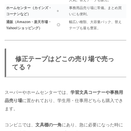
人気。替えテープも販売。
ホームセンター（カインズ・
事務用品売り場に常備。まとめ買
○
コーナンなど）
いにも便利。
通販（Amazon・楽天市場・
幅広い種類、大容量パック、替え
◎
Yahoo!ショッピング）
テープも最も豊富。
修正テープはどこの売り場で売っ
てる？
スーパーやホームセンターでは、
学習文具コーナーや事務用
品売り場
に置かれており、学生用・仕事用どちらも購入でき
ます。
コンビニでは、
文具棚の一角
にあり、急に必要になった時に