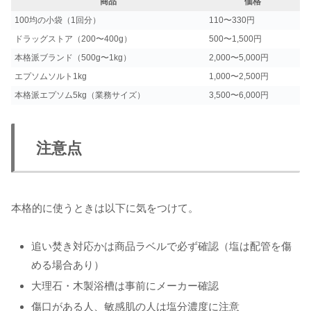
商品
価格
100均の小袋（1回分）
110〜330円
ドラッグストア（200〜400g）
500〜1,500円
本格派ブランド（500g〜1kg）
2,000〜5,000円
エプソムソルト1kg
1,000〜2,500円
本格派エプソム5kg（業務サイズ）
3,500〜6,000円
注意点
本格的に使うときは以下に気をつけて。
追い焚き対応かは商品ラベルで必ず確認（塩は配管を傷
める場合あり）
大理石・木製浴槽は事前にメーカー確認
傷口がある人、敏感肌の人は塩分濃度に注意