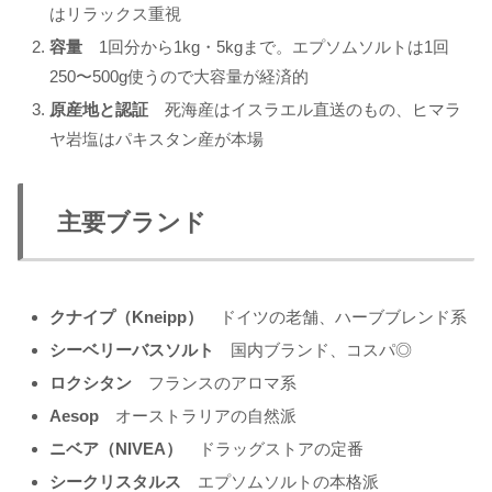
はリラックス重視
容量
1回分から1kg・5kgまで。エプソムソルトは1回
250〜500g使うので大容量が経済的
原産地と認証
死海産はイスラエル直送のもの、ヒマラ
ヤ岩塩はパキスタン産が本場
主要ブランド
クナイプ（Kneipp）
ドイツの老舗、ハーブブレンド系
シーベリーバスソルト
国内ブランド、コスパ◎
ロクシタン
フランスのアロマ系
Aesop
オーストラリアの自然派
ニベア（NIVEA）
ドラッグストアの定番
シークリスタルス
エプソムソルトの本格派