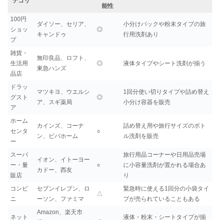
テゴリ
能性
100円
ダイソー、セリア、
小分けパックや粉末タイプの旅
ショッ
◎
キャンドゥ
行用洗剤あり
プ
雑貨・
無印良品、ロフト、
生活用
◎
液体タイプやシート洗剤が揃う
東急ハンズ
品店
ドラッ
マツキヨ、ウエルシ
1回分使い切りタイプや詰め替え
グスト
◎
ア、スギ薬局
小分け容器を販売
ア
ホーム
カインズ、コーナ
詰め替え用や旅行サイズのボト
センタ
○
ン、ビバホーム
ル洗剤を販売
ー
スーパ
旅行用品コーナーや日用品売場
イオン、イトーヨー
ー・量
○
に小容量洗剤が置かれる場合あ
カドー、西友
販店
り
コンビ
セブンイレブン、ロ
緊急時に使える1回分の小袋タイ
△
ニ
ーソン、ファミマ
プが売られていることもある
Amazon、楽天市
ネット
液体・粉末・シートタイプが揃