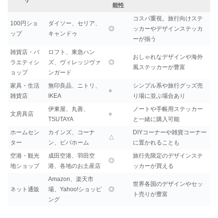
能性
コスパ重視。旅行向けステ
100円ショ
ダイソー、セリア、
◎
ッカーやデザインステッカ
ップ
キャンドゥ
ーが揃う
雑貨店・バ
ロフト、東急ハン
おしゃれなデザインや海外
ラエティシ
ズ、ヴィレッジヴァ
◎
風ステッカーが豊富
ョップ
ンガード
家具・生活
無印良品、ニトリ、
シンプル系や旅行グッズ売
○
雑貨店
IKEA
り場に並ぶ場合あり
伊東屋、丸善、
ノートや手帳用ステッカー
文房具店
○
TSUTAYA
と一緒に購入可能
ホームセン
カインズ、コーナ
DIYコーナーや雑貨コーナー
△
ター
ン、ビバホーム
に置かれることも
空港・観光
成田空港、羽田空
旅行先限定のデザインステ
◎
地ショップ
港、各地のお土産店
ッカーが買える
Amazon、楽天市
世界各国のデザインやセッ
ネット通販
場、Yahoo!ショッピ
◎
ト売りが豊富
ング