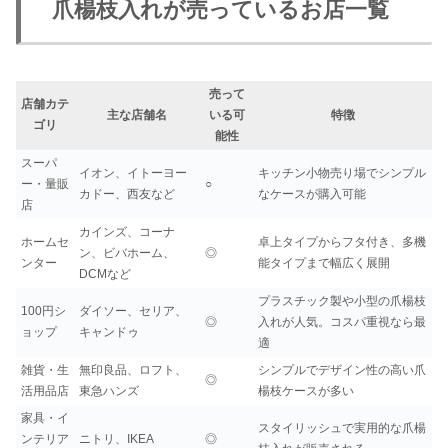
爪楊枝入れが売っているお店一覧
売って
店舗カテ
主な店舗名
いる可
特徴
ゴリ
能性
スーパ
イオン、イトーヨー
キッチン小物売り場でシンプル
ー・量販
○
カドー、西友など
なケースが購入可能
店
カインズ、コーナ
ホームセ
卓上タイプからフタ付き、多機
ン、ビバホーム、
◎
ンター
能タイプまで幅広く展開
DCMなど
プラスチック製や小型の爪楊枝
100円シ
ダイソー、セリア、
◎
入れが人気。コスパ重視なら最
ョップ
キャンドゥ
適
雑貨・生
無印良品、ロフト、
シンプルでデザイン性の高い爪
◎
活用品店
東急ハンズ
楊枝ケースが多い
家具・イ
スタイリッシュで実用的な爪楊
ンテリア
ニトリ、IKEA
◎