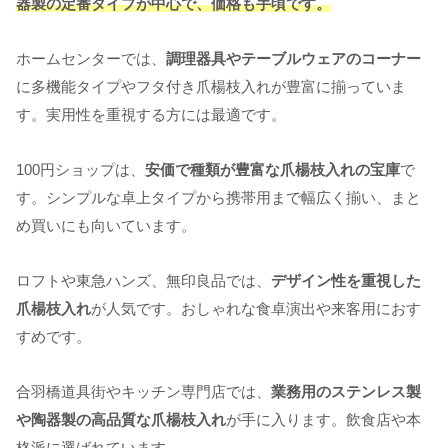
器製の定番タイプが中心で、価格も手頃です。
ホームセンターでは、
調理器具やテーブルウェアのコーナー
に多機能タイプやフタ付き爪楊枝入れが豊富に揃っていま
す。実用性を重視する方には最適です。
100円ショップは、
安価で種類が豊富な爪楊枝入れの宝庫
で
す。シンプルな卓上タイプから携帯用まで幅広く揃い、まと
め買いにも向いています。
ロフトや東急ハンズ、無印良品では、
デザイン性を重視した
爪楊枝入れ
が人気です。おしゃれな食卓演出や来客用におす
すめです。
合羽橋道具街やキッチン専門店では、
業務用のステンレス製
や陶器製の高品質な爪楊枝入れ
が手に入ります。飲食店や本
格派に選ばれています。