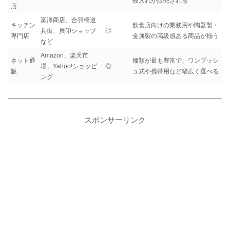
枝入れが販売される
店
富澤商店、合羽橋道
キッチン
飲食店向けの業務用や陶器製・
具街、貝印ショップ
◎
専門店
金属製の高級感ある商品が揃う
など
Amazon、楽天市
ネット通
種類が最も豊富で、ワンプッシ
場、Yahoo!ショッピ
◎
販
ュ式や携帯用など幅広く選べる
ング
スポンサーリンク