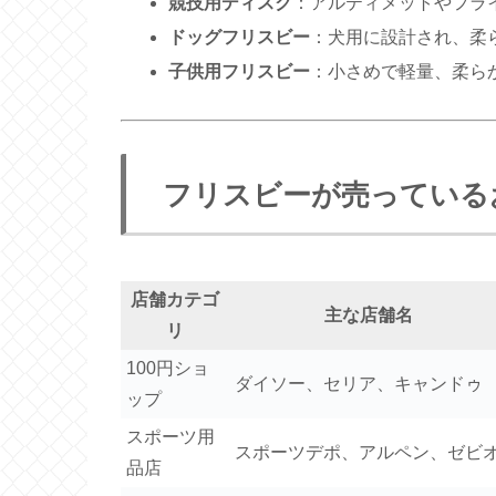
競技用ディスク
：アルティメットやフラ
ドッグフリスビー
：犬用に設計され、柔
子供用フリスビー
：小さめで軽量、柔ら
フリスビーが売っている
店舗カテゴ
主な店舗名
リ
100円ショ
ダイソー、セリア、キャンドゥ
ップ
スポーツ用
スポーツデポ、アルペン、ゼビ
品店