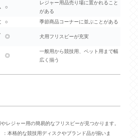
レジャー用品売り場に置かれること
ム
○
がある
友
○
季節商品コーナーに並ぶことがある
ス
◎
犬用フリスビーが充実
ョ
一般用から競技用、ペット用まで幅
◎
広く揃う
用やレジャー用の簡易的なフリスビーが見つかります。
）
：本格的な競技用ディスクやブランド品が揃いま