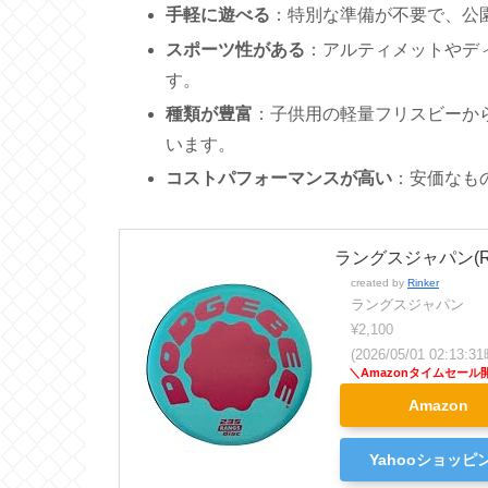
手軽に遊べる
：特別な準備が不要で、公
スポーツ性がある
：アルティメットやデ
す。
種類が豊富
：子供用の軽量フリスビーか
います。
コストパフォーマンスが高い
：安価なも
ラングスジャパン(R
created by
Rinker
ラングスジャパン
¥2,100
(2026/05/01 02:13
Amazon
Yahooショッピ