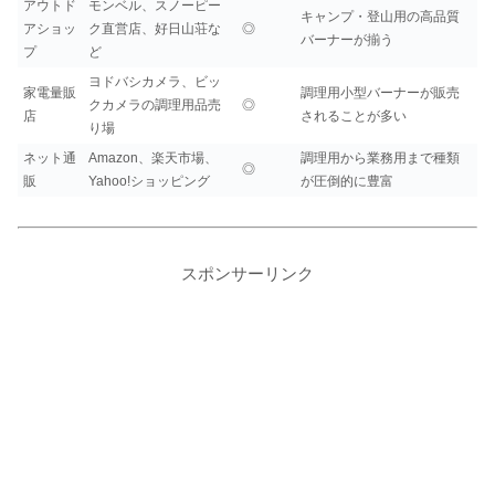
アウトド
モンベル、スノーピー
キャンプ・登山用の高品質
アショッ
ク直営店、好日山荘な
◎
バーナーが揃う
プ
ど
ヨドバシカメラ、ビッ
家電量販
調理用小型バーナーが販売
クカメラの調理用品売
◎
店
されることが多い
り場
ネット通
Amazon、楽天市場、
調理用から業務用まで種類
◎
販
Yahoo!ショッピング
が圧倒的に豊富
スポンサーリンク