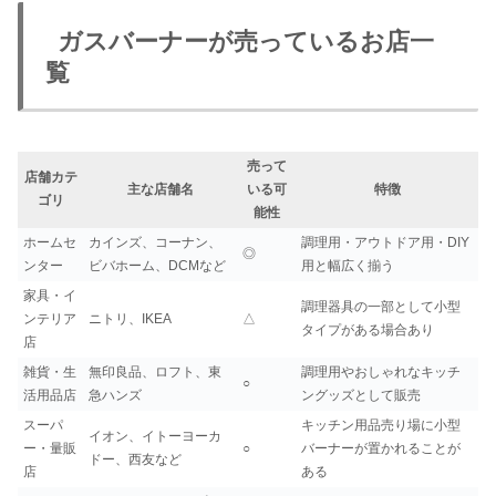
ガスバーナーが売っているお店一
覧
売って
店舗カテ
主な店舗名
いる可
特徴
ゴリ
能性
ホームセ
カインズ、コーナン、
調理用・アウトドア用・DIY
◎
ンター
ビバホーム、DCMなど
用と幅広く揃う
家具・イ
調理器具の一部として小型
ンテリア
ニトリ、IKEA
△
タイプがある場合あり
店
雑貨・生
無印良品、ロフト、東
調理用やおしゃれなキッチ
○
活用品店
急ハンズ
ングッズとして販売
スーパ
キッチン用品売り場に小型
イオン、イトーヨーカ
ー・量販
○
バーナーが置かれることが
ドー、西友など
店
ある