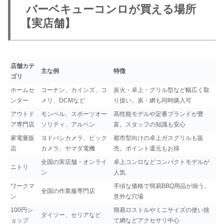
バーベキューコンロが買える場所
【実店舗】
店舗カテ
主な例
特徴
ゴリ
ホームセ
コーナン、カインズ、コ
炭火・卓上・グリル型など幅広く取
ンター
メリ、DCMなど
り扱い。炭・網も同時購入可
アウトド
モンベル、スポーツオー
高性能モデルや定番ブランドが豊
ア専門店
ソリティ、アルペン
富。スタッフの知識も安心
家電量販
ヨドバシカメラ、ビック
都市型向けの卓上ガスグリルも販
店
カメラ、ヤマダ電機
売。ポイント還元もお得
全国の実店舗・オンライ
卓上コンロなどコンパクトモデルが
ニトリ
ン
人気
ワークマ
手頃な価格で簡易BBQ用品が揃う。
全国の作業服専門店
ン
意外な穴場
100円シ
簡易ロストルやミニサイズの使い捨
ダイソー、セリアなど
ョップ
て網などアクセサリ中心