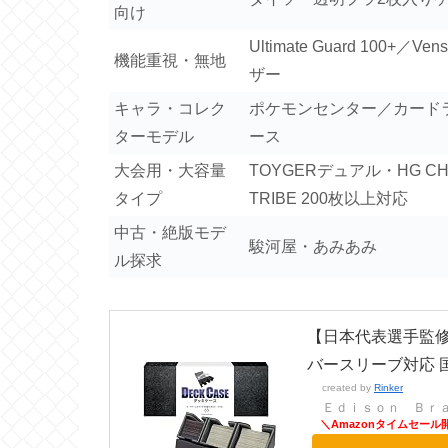
向け
Ultimate Guard 100+／Ven
機能重視・無地
ザー
キャラ・コレク
ポケモンセンター／カード
ターモデル
ース
大会用・大容量
TOYGERデュアル・HG CH
タイプ
TRIBE 200枚以上対応
中古・絶版モデ
駿河屋・あみあみ
ル探求
【日本代表選手監修
バースリーブ対応 国内
created by
Rinker
Ｅｄｉｓｏｎ Ｂｒ