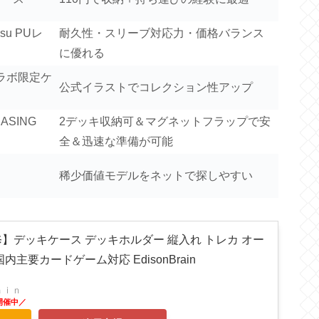
ssu PUレ
耐久性・スリーブ対応力・価格バランス
に優れる
ラボ限定ケ
公式イラストでコレクション性アップ
ASING
2デッキ収納可＆マグネットフラップで安
全＆迅速な準備が可能
稀少価値モデルをネットで探しやすい
】デッキケース デッキホルダー 縦入れ トレカ オー
主要カードゲーム対応 EdisonBrain
ａｉｎ