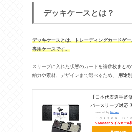
デッキケースとは？
デッキケースとは、トレーディングカードゲー
専用ケースです。
スリーブに入れた状態のカードを複数枚まとめ
納力や素材、デザインまで選べるため、
用途
【日本代表選手監修
バースリーブ対応 国内
created by
Rinker
Ｅｄｉｓｏｎ Ｂｒ
Amazon