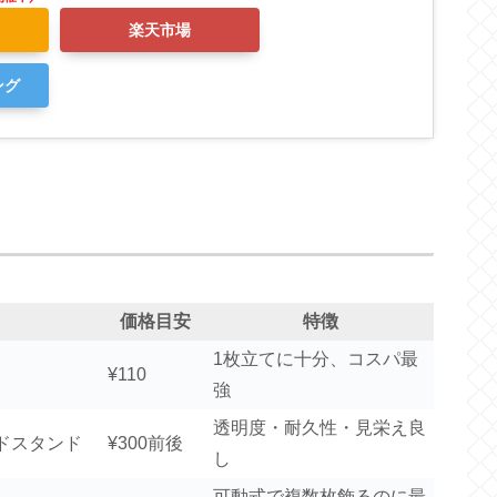
楽天市場
ング
価格目安
特徴
1枚立てに十分、コスパ最
¥110
強
透明度・耐久性・見栄え良
ドスタンド
¥300前後
し
可動式で複数枚飾るのに最