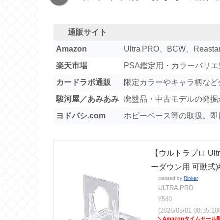
通販サイト
Amazon
Ultra PRO、BCW、R
楽天市場
PSA鑑定用・カラーバリ
カードラボ通販
限定カラーやキャラ柄など
駿河屋／あみあみ
廃盤品・中古モデルの発掘
ヨドバシ.com
ホビーベース等の取扱。即
【ウルトラプロ Ult
ーダウン用 可動式)#
created by
Rinker
ULTRA PRO
¥540
(2026/05/01 08:35