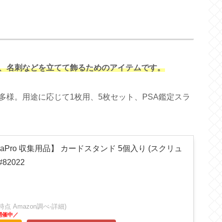
、名刺などを立てて飾るためのアイテムです。
様。用途に応じて1枚用、5枚セット、PSA鑑定スラ
raPro 収集用品】 カードスタンド 5個入り (スクリュ
82022
:18時点 Amazon調べ-
詳細)