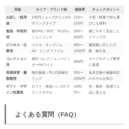
用途
タイプ・ブランド例
価格帯
チェックポイント
お試し・軽用
100円ショップのミニや2
110〜
小型・軽量で持ち運
途
穴リングタイプ
220円
びにも便利
勉強・学校利
無印A5／30穴、PLUSら
300〜
綴じやすく安定した
用
くらくリング
600円
クリップ力
ビジネス・仕
コクヨ・キングジム
800〜
書類量に応じた穴
事用
A4・リングファイル
1500円
数・耐久性
コレクション
無印 コレクションバイン
カードやグッズ整理
890円
用
ダーA4ワイド
に最適
長期保管・書
無印板紙／PLUS高耐久
550〜
金具交換や補修対応
類整理
リング
2000円
のモデルが安心
ギフト・デザ
ロフト・東急ハンズのブ
1000
色・素材・質感で上
イン性重視
ランドモデル
円〜
品に見える
よくある質問（FAQ）