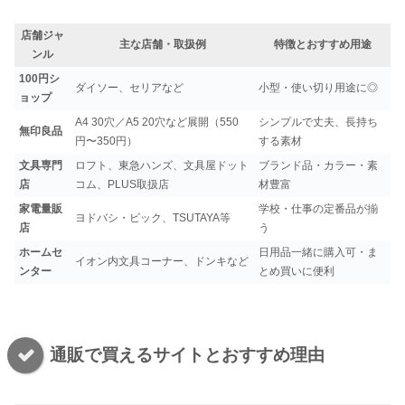
店舗ジャ
主な店舗・取扱例
特徴とおすすめ用途
ンル
100円シ
ダイソー、セリアなど
小型・使い切り用途に◎
ョップ
A4 30穴／A5 20穴など展開（550
シンプルで丈夫、長持ち
無印良品
円〜350円）
する素材
文具専門
ロフト、東急ハンズ、文具屋ドット
ブランド品・カラー・素
店
コム、PLUS取扱店
材豊富
家電量販
学校・仕事の定番品が揃
ヨドバシ・ビック、TSUTAYA等
店
う
ホームセ
日用品一緒に購入可・ま
イオン内文具コーナー、ドンキなど
ンター
とめ買いに便利
通販で買えるサイトとおすすめ理由