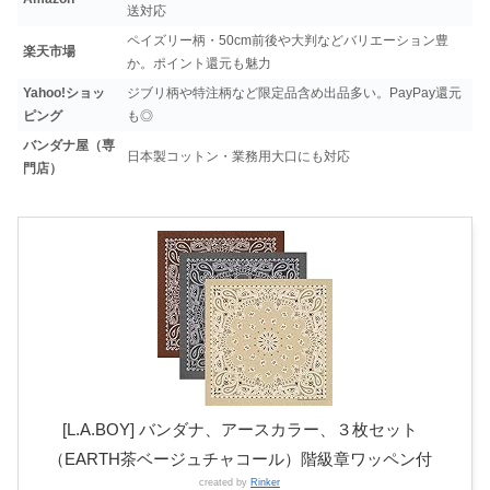
送対応
ペイズリー柄・50cm前後や大判などバリエーション豊
楽天市場
か。ポイント還元も魅力
Yahoo!ショッ
ジブリ柄や特注柄など限定品含め出品多い。PayPay還元
ピング
も◎
バンダナ屋（専
日本製コットン・業務用大口にも対応
門店）
[L.A.BOY] バンダナ、アースカラー、３枚セット
（EARTH茶ベージュチャコール）階級章ワッペン付
created by
Rinker