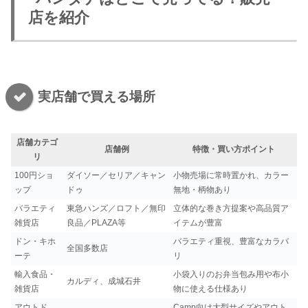
店を紹介
実店舗で買える場所
店舗カテゴ
店舗例
特徴・買い方ポイント
リ
100円ショ
ダイソー／セリア／キャン
小物売場に常時置かれ、カラー
ップ
ドゥ
無地・柄物あり
バラエティ
東急ハンズ／ロフト／無印
立体的な巻き方提案や高品質ア
雑貨店
良品／PLAZA等
イテムが豊富
ドン・キホ
バラエティ重視、豊富なカラバ
全国多数店
ーテ
リ
輸入食品・
小袋入りのお弁当包み用や布小
カルディ、成城石井
雑貨店
物に使える仕様あり
アウトド
Camp向け大型サイズやアウト