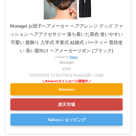
Moeagel お団子ヘアメーカー ヘアアレンジ グッズ ファ
ッション ヘアアクセサリー 落ち着いた黒色 使いやすい
可愛い 髪飾り 入学式 卒業式 結婚式 パーティー 普段使
い 長い髪向け ヘアメーカーリボン (ブラック)
created by
Rinker
Moeagel
¥499
(2026/05/01 13:58:47時点 Amazon調べ-
詳細)
Amazon
楽天市場
Yahooショッピング