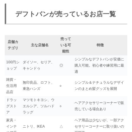
デフトバンが売っているお店一覧
売って
店舗カ
主な店舗名
いる可
特徴
テゴリ
能性
シンプルなデフトバンが安価に
100円シ
ダイソー、セリア、
◎
購入可能。初心者や練習用に最
ョップ
キャンドゥ
適
雑貨・
無印良品、ロフト、
シンプル＆ナチュラルなデザイ
生活用
○
東急ハンズ
ンのまとめ髪グッズを展開
品店
ドラッ
マツモトキヨシ、ウ
ヘアアクセサリーコーナーで販
グスト
エルシア、ツルハド
○
売している場合あり
ア
ラッグ
家具・
ヘア用品は少ないが、一部アク
インテ
ニトリ、IKEA
△
セサリーコーナーに取り扱いの