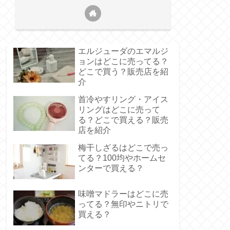
エルジューダのエマルジ
ョンはどこに売ってる？
どこで買う？販売店を紹
介
首冷やすリング・アイス
リングはどこに売って
る？どこで買える？販売
店を紹介
梅干しざるはどこで売っ
てる？100均やホームセ
ンターで買える？
味噌マドラーはどこに売
ってる？無印やニトリで
買える？