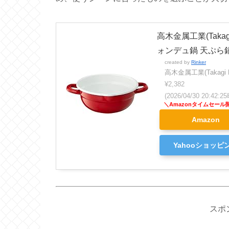
高木金属工業(Takag
ォンデュ鍋 天ぷら鍋 
created by
Rinker
高木金属工業(Takagi M
¥2,382
(2026/04/30 20:42
Amazon
Yahooショッピ
スポ