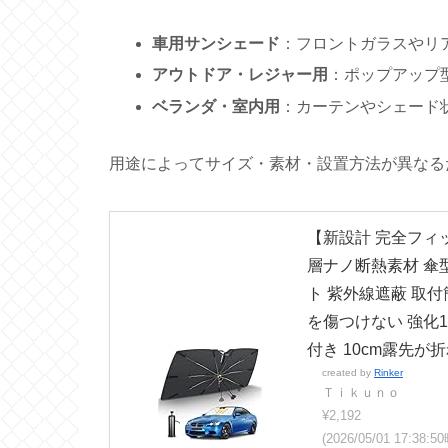
車用サンシェード
：フロントガラスやリ
アウトドア・レジャー用
：ポップアップ
ベランダ・室内用
：カーテンやシェード
用途によってサイズ・素材・設置方法が異なる
【新設計 完全フィッ
層ナノ断熱素材 傘型
ト 紫外線遮蔽 取付
を傷つけない 強化1
付き 10cm露先
created by
Rinker
Ｔｉｋｕｎｏ
¥2,192
(2026/05/01 17:38