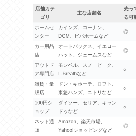
店舗カテ
売っ
主な店舗名
ゴリ
る可
ホームセ
カインズ、コーナン、
◎
ンター
DCM、ビバホームなど
カー用品
オートバックス、イエロー
◎
店
ハット、ジェームスなど
アウトド
モンベル、スノーピーク、
○
ア専門店
L-Breathなど
雑貨・量
ドン・キホーテ、ロフト、
○
販店
東急ハンズ、ニトリなど
100円シ
ダイソー、セリア、キャン
○
ョップ
ドゥなど
ネット通
Amazon、楽天市場、
◎
販
Yahoo!ショッピングなど