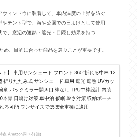
アウィンドウに装着して、車内温度の上昇を防ぐ
型やテント型で、海や公園での日よけとして使用
状で、窓辺の遮熱・遮光・目隠し効果を持つ
ため、目的に合った商品を選ぶことが重要です。
ト】 車用サンシェード フロント 360°折れる中棒 12
 折りたたみ式 サンシェード 車用 遮光 遮熱 UVカッ
簡単 バックミラー開き口 棒なし TPU中棒設計 内装
0本骨 日焼け対策 車中泊 仮眠 暑さ対策 収納ポーチ
が折れる可能 ワンサイズでほぼ全車種に適用
:50時点 Amazon調べ-
詳細)